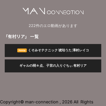
222件のエロ動画があります
「有村リア」 一覧
琥珀うた
澤村レイコ
くそみそテクニック 琥珀うた 澤村レイコ
PickUp
有村リア
ギャルの弱☆点、子宮の入りぐちぃ 有村リア
Copyright© man-connection , 2026 All Rights