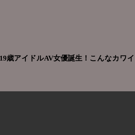
撃！不世出の19歳アイドルAV女優誕生！こん